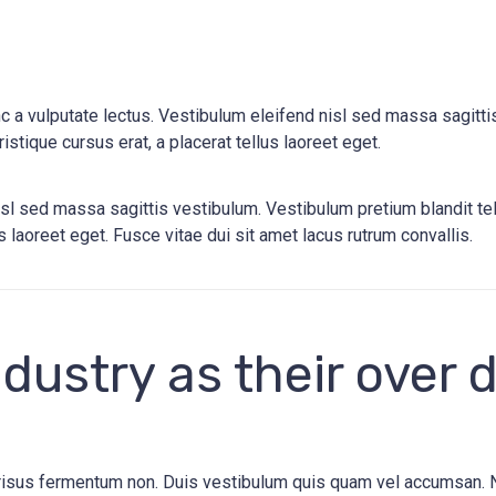
a vulputate lectus. Vestibulum eleifend nisl sed massa sagittis
istique cursus erat, a placerat tellus laoreet eget.
sl sed massa sagittis vestibulum. Vestibulum pretium blandit tel
us laoreet eget. Fusce vitae dui sit amet lacus rutrum convallis.
dustry as their over d
s risus fermentum non. Duis vestibulum quis quam vel accumsan. 