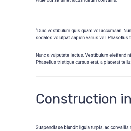
vitae dui sit amet lacus rutrum convallis.
“Duis vestibulum quis quam vel accumsan. Nunc 
sodales volutpat sapien varius vel. Phasellus tr
Nunc a vulputate lectus. Vestibulum eleifend ni
Phasellus tristique cursus erat, a placerat tell
Construction in
Suspendisse blandit ligula turpis, ac convalli