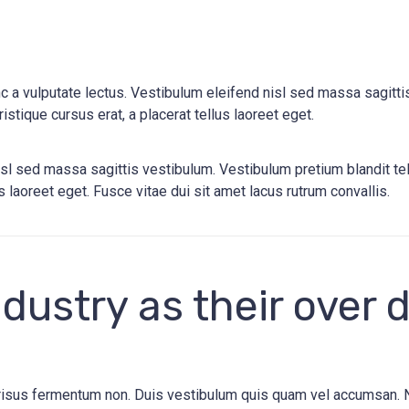
a vulputate lectus. Vestibulum eleifend nisl sed massa sagittis
istique cursus erat, a placerat tellus laoreet eget.
sl sed massa sagittis vestibulum. Vestibulum pretium blandit tel
us laoreet eget. Fusce vitae dui sit amet lacus rutrum convallis.
dustry as their over d
s risus fermentum non. Duis vestibulum quis quam vel accumsan. 